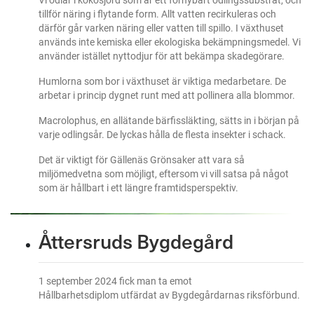
tillför näring i flytande form. Allt vatten recirkuleras och
därför går varken näring eller vatten till spillo. I växthuset
används inte kemiska eller ekologiska bekämpningsmedel. Vi
använder istället nyttodjur för att bekämpa skadegörare.
Humlorna som bor i växthuset är viktiga medarbetare. De
arbetar i princip dygnet runt med att pollinera alla blommor.
Macrolophus, en allätande bärfissläkting, sätts in i början på
varje odlingsår. De lyckas hålla de flesta insekter i schack.
Det är viktigt för Gällenäs Grönsaker att vara så
miljömedvetna som möjligt, eftersom vi vill satsa på något
som är hållbart i ett längre framtidsperspektiv.
Åttersruds Bygdegård
1 september 2024 fick man ta emot
Hållbarhetsdiplom utfärdat av Bygdegårdarnas riksförbund.