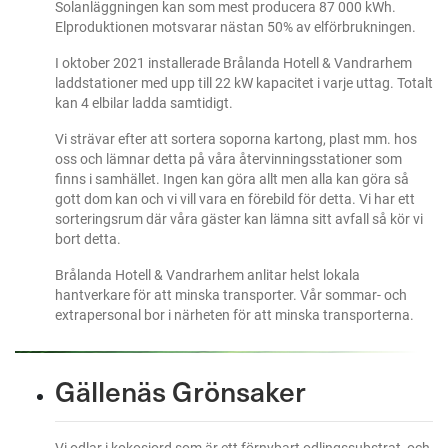
Solanläggningen kan som mest producera 87 000 kWh.
Elproduktionen motsvarar nästan 50% av elförbrukningen.
I oktober 2021 installerade Brålanda Hotell & Vandrarhem
laddstationer med upp till 22 kW kapacitet i varje uttag. Totalt
kan 4 elbilar ladda samtidigt.
Vi strävar efter att sortera soporna kartong, plast mm. hos
oss och lämnar detta på våra återvinningsstationer som
finns i samhället. Ingen kan göra allt men alla kan göra så
gott dom kan och vi vill vara en förebild för detta. Vi har ett
sorteringsrum där våra gäster kan lämna sitt avfall så kör vi
bort detta.
Brålanda Hotell & Vandrarhem anlitar helst lokala
hantverkare för att minska transporter. Vår sommar- och
extrapersonal bor i närheten för att minska transporterna.
Gällenäs Grönsaker
Vi odlar i kokosjord som är ett förnybart odlingssubstrat, och