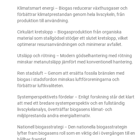
Klimatsmart energi – Biogas reducerar växthusgaser och
förbättrar klimatprestandan genom hela livscykeln, från
produktion till användning.
Cirkulärt kretslopp – Biogasproduktion från organiska
material som stallgödsel stödjer ett slutet kretslopp, vilket
optimerar resursanvändningen och minimerar avfallet.
Utsläpp och rötning – Modern gödselhantering med rötning
minskar metanutsläpp jämfört med konventionell hantering.
Ren stadsluft – Genom att ersätta fossila bränslen med
biogas i stadsfordon minskas luftföroreningarna och
förbättrar luftkvaliteten.
Systemperspektivets fördelar – Enligt forskning står det klart
att med ett bredare systemperspektiv och en fullständig
livscykelanalys, överträffar biogasens klimat- och
miljöprestanda andra energialternativ.
Nationell biogasstrategi – Den nationella biogasstrategin
lyfter fram biogasens roll som en viktig del i övergången till en
hållbar framtid.